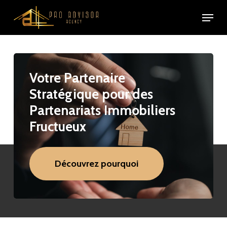
Skip
Menu
to
main
content
Votre
Partenaire
Stratégique
pour
des
Partenariats
Immobiliers
Fructueux
Découvrez pourquoi