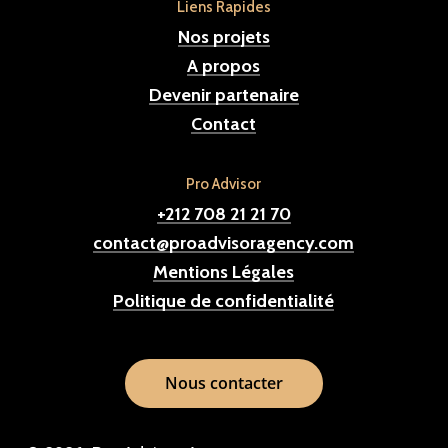
Liens Rapides
Nos projets
A propos
Devenir partenaire
Contact
Pro Advisor
+212 708 21 21 70
contact@proadvisoragency.com
Mentions Légales
Politique de confidentialité
N
o
u
s
c
o
n
t
a
c
t
e
r